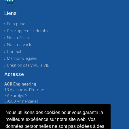
Liens
Entreprise
Développement durable
Nos métiers
Nos matériels
Contact
Mentions légales
Création site VIVE la VIE
Adresse
ACR Engineering
13 Avenue de l'Europe
ZA Eurolys 2
59280
Armentières
Tél. :
03 20 50 49 18
Nous utilisons des cookies pour vous garantir la
Fax :
03 20 50 67 81
meilleure expérience sur notre site web. Vos
données personnelles ne sont pas cédées à des
Tags