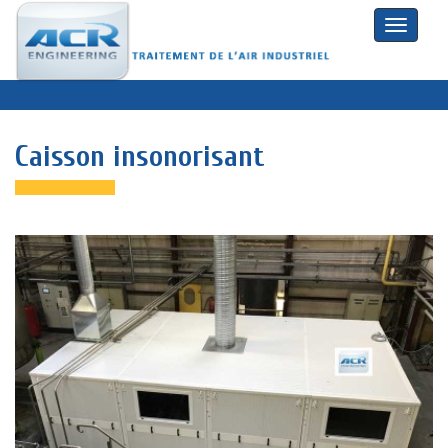
Toggle
naviga
Caisson insonorisant