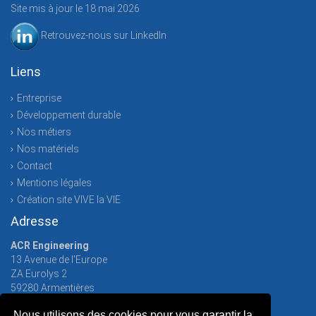
Site mis à jour le 18 mai 2026
Retrouvez-nous sur LinkedIn
Liens
Entreprise
Développement durable
Nos métiers
Nos matériels
Contact
Mentions légales
Création site VIVE la VIE
Adresse
ACR Engineering
13 Avenue de l'Europe
ZA Eurolys 2
59280
Armentières
Tél. :
03 20 50 49 18
Nous utilisons des cookies pour vous garantir la