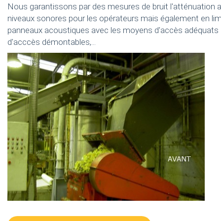
Nous garantissons par des mesures de bruit l'atténuation ac
niveaux sonores pour les opérateurs mais également en lim
panneaux acoustiques avec les moyens d'accès adéquats pour
d'acccès démontables,...